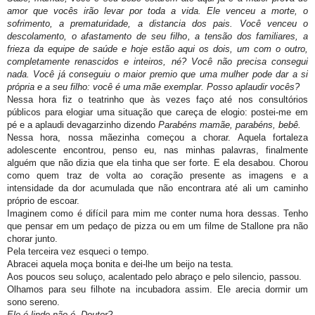
amor que vocês irão levar por toda a vida. Ele venceu a morte, o
sofrimento, a prematuridade, a distancia dos pais. Você venceu o
descolamento, o afastamento de seu filho, a tensão dos familiares, a
frieza da equipe de saúde e hoje estão aqui os dois, um com o outro,
completamente renascidos e inteiros, né? Você não precisa consegui
nada. Você já conseguiu o maior premio que uma mulher pode dar a si
própria e a seu filho: você é uma mãe exemplar. Posso aplaudir vocês?
Nessa hora fiz o teatrinho que às vezes faço até nos consultórios
públicos para elogiar uma situação que careça de elogio: postei-me em
pé e a aplaudi devagarzinho dizendo
Parabéns mamãe, parabéns, bebê.
Nessa hora, nossa mãezinha começou a chorar. Aquela fortaleza
adolescente encontrou, penso eu, nas minhas palavras, finalmente
alguém que não dizia que ela tinha que ser forte. E ela desabou. Chorou
como quem traz de volta ao coração presente as imagens e a
intensidade da dor acumulada que não encontrara até ali um caminho
próprio de escoar.
Imaginem como é difícil para mim me conter numa hora dessas. Tenho
que pensar em um pedaço de pizza ou em um filme de Stallone pra não
chorar junto.
Pela terceira vez esqueci o tempo.
Abracei aquela moça bonita e dei-lhe um beijo na testa.
Aos poucos seu soluço, acalentado pelo abraço e pelo silencio, passou.
Olhamos para seu filhote na incubadora assim. Ele arecia dormir um
sono sereno.
Ele é lindo não é, Doutor?