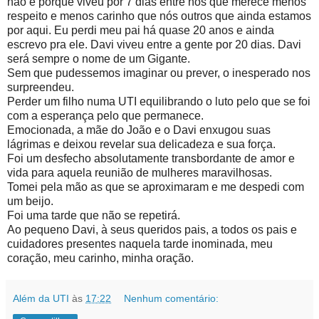
não é porque viveu por 7 dias entre nós que merece menos
respeito e menos carinho que nós outros que ainda estamos
por aqui. Eu perdi meu pai há quase 20 anos e ainda
escrevo pra ele. Davi viveu entre a gente por 20 dias. Davi
será sempre o nome de um Gigante.
Sem que pudessemos imaginar ou prever, o inesperado nos
surpreendeu.
Perder um filho numa UTI equilibrando o luto pelo que se foi
com a esperança pelo que permanece.
Emocionada, a mãe do João e o Davi enxugou suas
lágrimas e deixou revelar sua delicadeza e sua força.
Foi um desfecho absolutamente transbordante de amor e
vida para aquela reunião de mulheres maravilhosas.
Tomei pela mão as que se aproximaram e me despedi com
um beijo.
Foi uma tarde que não se repetirá.
Ao pequeno Davi, à seus queridos pais, a todos os pais e
cuidadores presentes naquela tarde inominada, meu
coração, meu carinho, minha oração.
Além da UTI
às
17:22
Nenhum comentário: