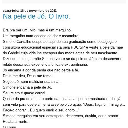
sexta-feira, 18 de novembro de 2011
Na pele de Jó. O livro.
Era pra ser um livro, mas é um mergulho.
Um mergulho num oceano de dor e assombro.
Simone Carvalho despe-se aqui de sua graduação como pedagoga e
consultora educacional especialista pela PUC/SP e veste a pele da mãe
do Gabriel cuja vida lhe escapou das mãos antes de seu nascimento.
Dizendo melhor, a mãe Simone veste-se da pele de Jó para descrever o
relato dessa sua experiencia unica e extraordinária.
Jó encarna a dor da perda que não perde a fé.
Deus me deu, Deus me toma...
Segue Jó, sem maldizer sua sina...
Simone encarna a pele de Jó.
Seu relato é quase carnal.
Quase dá pra se sentir o corte da cesariana que lhe mostraria o filho já
sem vida para que ela lhe falasse pelo coração: “Deus, faça um milagre...
Faça-o chorar... Eu quero ouvir o seu choro...”
Simone mergulha em seu desespero, descrença, duvida, dor e pranto...
Relata a morte.
O corpo.