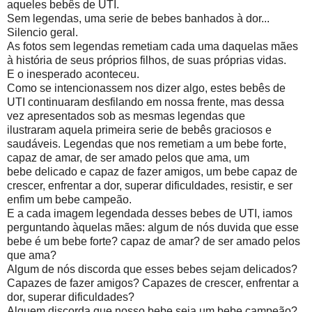
aqueles bebês de UTI.
Sem legendas, uma serie de bebes banhados à dor...
Silencio geral.
As fotos sem legendas remetiam cada uma daquelas mães
à história de seus próprios filhos, de suas próprias vidas.
E o inesperado aconteceu.
Como se intencionassem nos dizer algo, estes bebês de
UTI continuaram desfilando em nossa frente, mas dessa
vez apresentados sob as mesmas legendas que
ilustraram aquela primeira serie de bebês graciosos e
saudáveis. Legendas que nos remetiam a um bebe forte,
capaz de amar, de ser amado pelos que ama, um
bebe delicado e capaz de fazer amigos, um bebe capaz de
crescer, enfrentar a dor, superar dificuldades, resistir, e ser
enfim um bebe campeão.
E a cada imagem legendada desses bebes de UTI, iamos
perguntando àquelas mães: algum de nós duvida que esse
bebe é um bebe forte? capaz de amar? de ser amado pelos
que ama?
Algum de nós discorda que esses bebes sejam delicados?
Capazes de fazer amigos? Capazes de crescer, enfrentar a
dor, superar dificuldades?
Alguem discorda que nosso bebe seja um bebe campeão?