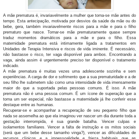
A mãe prematura é, invariavelmente a mulher que torna-se mãe antes do
tempo. Esta antecipação, motivada por desvios da saúde da mãe ou do
bebe, gera, também invariavelmente riscos para a mãe e para o filho
prematuro que nasce. Tornar-se mãe prematuramente quase sempre
traduz momentos dramáticos para a mãe e para o filho. Essa
maternidade prematura está intimamente ligada a tratamentos em
Unidades de Terapia Intensiva e riscos de vida iminente. É necessário,
não bastasse o risco, ter vaga disponível para ambos. Encontrando a
vaga, ainda assim é urgentemente preciso ter disponível o tratamento
indicado.
A mãe prematura é muitas vezes uma adolescente sozinha e sem
experiências. A carga de dor e sofrimento que a sua prematuridade e a de
seu filho lhe submetem são como uma intensidade de vida imensamente
maior do que a suportada pelas pessoas comuns. É isso. A mãe
prematura não é uma pessoa comum. É um ícone de superação que a
torna um ser especial, não bastasse a maternidade já lhe conferir esse
destaque entre as humanas.
Recuperar-se e acompanhar a recuperação de seu pequeno filho que
nada se assemelha ao que ela imaginou ver nascer um dia durante toda a
gestação interrompida, é sua grande batalha. Vencer culpas e
isolamentos familiares. Vencer a falta de instrução e os mitos sociais
(será que um bebe desse tamanho vinga?), vencer as dificuldades de
recursos clínicos e a impessoalidade e frieza habituais que as