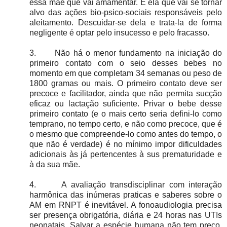
essa mãe que vai amamentar. É ela que vai se tornar
alvo das ações bio-psico-sociais responsáveis pelo
aleitamento. Descuidar-se dela e trata-la de forma
negligente é optar pelo insucesso e pelo fracasso.
3.
Não há o menor fundamento na iniciação do
primeiro contato com o seio desses bebes no
momento em que completam 34 semanas ou peso de
1800 gramas ou mais. O primeiro contato deve ser
precoce e facilitador, ainda que não permita sucção
eficaz ou lactação suficiente. Privar o bebe desse
primeiro contato (e o mais certo seria defini-lo como
temprano, no tempo certo, e não como precoce, que é
o mesmo que compreende-lo como antes do tempo, o
que não é verdade) é no mínimo impor dificuldades
adicionais às já pertencentes à sus prematuridade e
à da sua mãe.
4.
A avaliação transdisciplinar com interação
harmônica das inúmeras praticas e saberes sobre o
AM em RNPT é inevitável. A fonoaudiologia precisa
ser presença obrigatória, diária e 24 horas nas UTIs
neonatais. Salvar a espécie humana não tem preço.