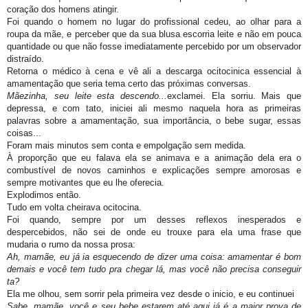
coração dos homens atingir.
Foi quando o homem no lugar do profissional cedeu, ao olhar para a
roupa da mãe, e perceber que da sua blusa escorria leite e não em pouca
quantidade ou que não fosse imediatamente percebido por um observador
distraído.
Retorna o médico à cena e vê ali a descarga ocitocinica essencial à
amamentação que seria tema certo das próximas conversas.
Mãezinha, seu leite esta descendo...
exclamei. Ela sorriu. Mais que
depressa, e com tato, iniciei ali mesmo naquela hora as primeiras
palavras sobre a amamentação, sua importância, o bebe sugar, essas
coisas...
Foram mais minutos sem conta e empolgação sem medida.
À proporção que eu falava ela se animava e a animação dela era o
combustível de novos caminhos e explicações sempre amorosas e
sempre motivantes que eu lhe oferecia.
Explodimos então.
Tudo em volta cheirava ocitocina.
Foi quando, sempre por um desses reflexos inesperados e
despercebidos, não sei de onde eu trouxe para ela uma frase que
mudaria o rumo da nossa prosa:
Ah, mamãe, eu já ia esquecendo de dizer uma coisa: amamentar é bom
demais e você tem tudo pra chegar lá, mas você não precisa conseguir
ta?
Ela me olhou, sem sorrir pela primeira vez desde o inicio, e eu continuei
Sabe, mamãe, você e seu bebe estarem até aqui já é a maior prova de