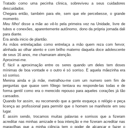
Tratado como uma pecinha clinica, sobreviveu a seus cuidadores
descuidados.
Chegara então, também para ele, sem que ele percebesse, o grande
momento.
Meu filho!
disse a mãe ao vê-lo pela primeira vez na Unidade, livre de
tubos e conexões, aparentemente autônomo, dono da própria jornada dali
para diante.
Era ainda inicio de plantão.
As mãos entrelaçadas como entrelaça a mão quem reza com fervor,
alinhada ao olhar atento e com brilho materno daquela doce adolescente
de seus 16 anos, me chamaram atenção.
Aproximei-me.
É fácil a aproximação entre os seres quando um deles tem doses
mínimas de boa vontade e o outro é só sorriso. E aquela mãezinha era
só sorriso.
Menina ainda e já mãe, metralhou-me com um numero sem fim de
perguntas que quase sem fôlego tentava eu responde-las todas e de
forma gentil como era o merecido repouso para aqueles corações já tão
cansados.
Quando for assim, eu recomendo que a gente esqueça o relógio e peça
licença ao profissional para permitir que o homem se manifeste em seu
lugar.
E assim sendo, trocamos muitas palavras e sorrisos que a fizeram
acreditar nas minhas amizade e boa intenção e me fizeram acreditar nas
maravilhas que a minha ciência tem o poder de alcançar e fazer o