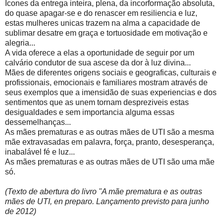
Icones da entrega inteira, plena, da incorformação absoluta,
do quase apagar-se e do renascer em resiliencia e luz,
estas mulheres unicas trazem na alma a capacidade de
sublimar desatre em graça e tortuosidade em motivação e
alegria...
A vida oferece a elas a oportunidade de seguir por um
calvário condutor de sua ascese da dor à luz divina...
Mães de diferentes origens sociais e geograficas, culturais e
profissionais, emocionais e familiares mostram através de
seus exemplos que a imensidão de suas experiencias e dos
sentimentos que as unem tornam despreziveis estas
desigualdades e sem importancia alguma essas
dessemelhanças...
As mães prematuras e as outras mães de UTI são a mesma
mãe extravasadas em palavra, força, pranto, desesperança,
inabalável fé e luz...
As mães prematuras e as outras mães de UTI são uma mãe
só.
(Texto de abertura do livro "A mãe prematura e as outras
mães de UTI, en preparo. Lançamento previsto para junho
de 2012)