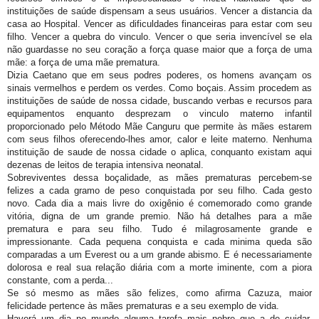
instituições de saúde dispensam a seus usuários. Vencer a distancia da
casa ao Hospital. Vencer as dificuldades financeiras para estar com seu
filho. Vencer a quebra do vinculo. Vencer o que seria invencível se ela
não guardasse no seu coração a força quase maior que a força de uma
mãe: a força de uma mãe prematura.
Dizia Caetano que em seus podres poderes, os homens avançam os
sinais vermelhos e perdem os verdes. Como boçais. Assim procedem as
instituições de saúde de nossa cidade, buscando verbas e recursos para
equipamentos enquanto desprezam o vinculo materno infantil
proporcionado pelo Método Mãe Canguru que permite às mães estarem
com seus filhos oferecendo-lhes amor, calor e leite materno. Nenhuma
instituição de saude de nossa cidade o aplica, conquanto existam aqui
dezenas de leitos de terapia intensiva neonatal.
Sobreviventes dessa boçalidade, as mães prematuras percebem-se
felizes a cada gramo de peso conquistada por seu filho. Cada gesto
novo. Cada dia a mais livre do oxigênio é comemorado como grande
vitória, digna de um grande premio. Não há detalhes para a mãe
prematura e para seu filho. Tudo é milagrosamente grande e
impressionante. Cada pequena conquista e cada minima queda são
comparadas a um Everest ou a um grande abismo. E é necessariamente
dolorosa e real sua relação diária com a morte iminente, com a piora
constante, com a perda...
Se só mesmo as mães são felizes, como afirma Cazuza, maior
felicidade pertence às mães prematuras e a seu exemplo de vida.
Haverá um dia no mundo alguma tarefa mais nobre que a de cuidar,