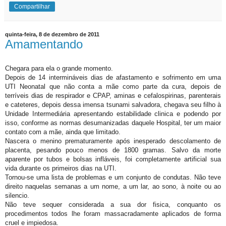
Compartilhar
quinta-feira, 8 de dezembro de 2011
Amamentando
Chegara para ela o grande momento.
Depois de 14 intermináveis dias de afastamento e sofrimento em uma
UTI Neonatal que não conta a mãe como parte da cura, depois de
terríveis dias de respirador e CPAP, aminas e cefalospirinas, parenterais
e cateteres, depois dessa imensa tsunami salvadora, chegava seu filho à
Unidade Intermediária apresentando estabilidade clinica e podendo por
isso, conforme as normas desumanizadas daquele Hospital, ter um maior
contato com a mãe, ainda que limitado.
Nascera o menino prematuramente após inesperado descolamento de
placenta, pesando pouco menos de 1800 gramas. Salvo da morte
aparente por tubos e bolsas infláveis, foi completamente artificial sua
vida durante os primeiros dias na UTI.
Tornou-se uma lista de problemas e um conjunto de condutas. Não teve
direito naquelas semanas a um nome, a um lar, ao sono, à noite ou ao
silencio.
Não teve sequer considerada a sua dor fisica, conquanto os
procedimentos todos lhe foram massacradamente aplicados de forma
cruel e impiedosa.