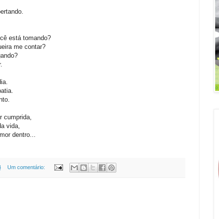
ertando.
ocê está tomando?
eira me contar?
gando?
.
ia.
atia.
nto.
r cumprida,
a vida,
or dentro...
4
Um comentário: