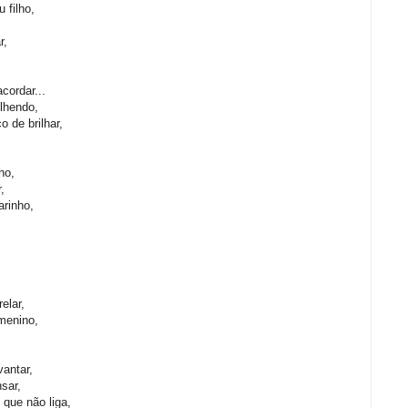
 filho,
r,
,
ordar...
lhendo,
 de brilhar,
,
ho,
,
rinho,
elar,
menino,
vantar,
sar,
 que não liga,