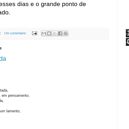
desses dias e o grande ponto de
ado.
2
Um comentário:
8
da
tada,
, em pensamento,
da,
 um lamento,