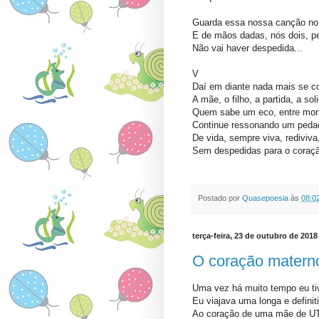
Guarda essa nossa canção no 
E de mãos dadas, nós dois, p
Não vai haver despedida...
V
Daí em diante nada mais se co
A mãe, o filho, a partida, a sol
Quem sabe um eco, entre moni
Continue ressonando um peda
De vida, sempre viva, rediviva
Sem despedidas para o coraçã
Postado por
Quasepoesia
às
08:0
terça-feira, 23 de outubro de 2018
O coração matern
Uma vez há muito tempo eu t
Eu viajava uma longa e defini
Ao coração de uma mãe de U