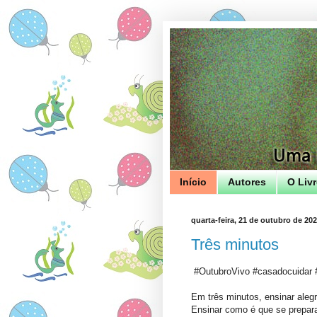
Início
Autores
O Liv
quarta-feira, 21 de outubro de 20
Três minutos
#OutubroVivo #casadocuidar #
Em três minutos, ensinar alegr
Ensinar como é que se prepar