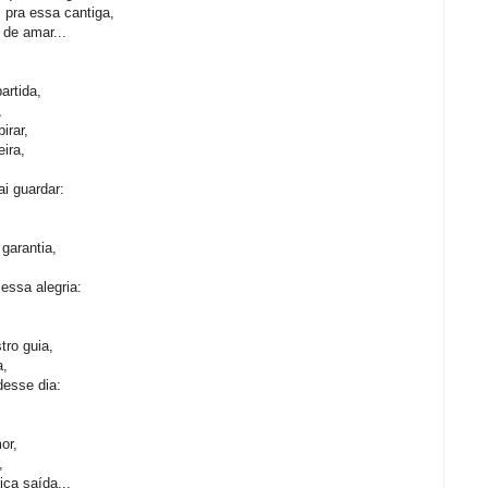
 pra essa cantiga,
 de amar...
artida,
,
irar,
ira,
i guardar:
garantia,
essa alegria:
ro guia,
a,
esse dia:
or,
,
ca saída...