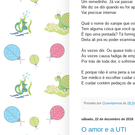
Um remedinho. Já vai passar.
Me diz se dói quando eu for ap
Vai precisar internar.
Qual o nome do xarope que v
Tem alguma coisa que você qu
É tipo uma pontada? Tá formi
Deita ali pra eu poder examinar
Às vezes dói. Ou quase todo d
Às vezes causa fadiga de emp
Por trás de toda dor, o sofrime
E porque não é uma pena a se
Ser médico é escolher cuidar d
E cuidar contém pedaços de am
Postado por
Quasepoesia
às
06:5
sábado, 22 de dezembro de 2018
O amor e a UTI