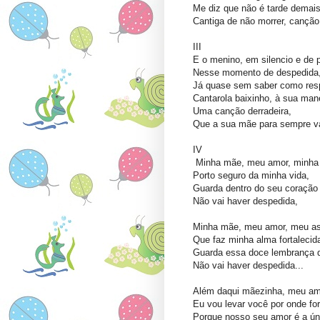
Me diz que não é tarde demais
Cantiga de não morrer, canção
III
E o menino, em silencio e de p
Nesse momento de despedida
Já quase sem saber como resp
Cantarola baixinho, à sua mane
Uma canção derradeira,
Que a sua mãe para sempre va
IV
Minha mãe, meu amor, minha 
Porto seguro da minha vida,
Guarda dentro do seu coração 
Não vai haver despedida,
Minha mãe, meu amor, meu ast
Que faz minha alma fortalecid
Guarda essa doce lembrança d
Não vai haver despedida...
Além daqui mãezinha, meu am
Eu vou levar você por onde for
Porque nosso seu amor é a úni