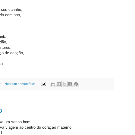
seu carinho,
elo caminho,
nta,
idão,
tores,
ço de canção,
,
o...
2
Nenhum comentário:
o
ive um sonho bom
tiva viagem ao centro do coração materno
TI