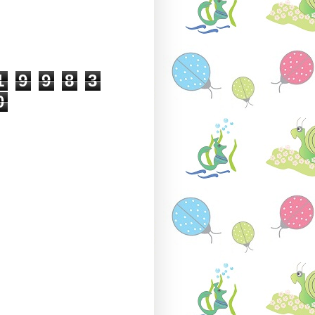
1
9
9
8
3
0