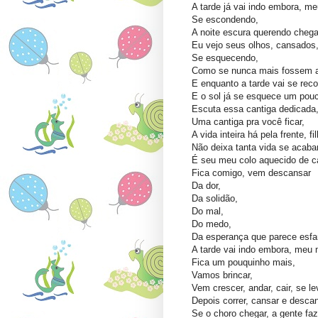
A tarde já vai indo embora, meu
Se escondendo,
A noite escura querendo chega
Eu vejo seus olhos, cansados
Se esquecendo,
Como se nunca mais fossem ac
E enquanto a tarde vai se reco
E o sol já se esquece um pouco
Escuta essa cantiga dedicada
Uma cantiga pra você ficar,
A vida inteira há pela frente, fil
Não deixa tanta vida se acabar
É seu meu colo aquecido de ca
Fica comigo, vem descansar
Da dor,
Da solidão,
Do mal,
Do medo,
Da esperança que parece esfar
A tarde vai indo embora, meu 
Fica um pouquinho mais,
Vamos brincar,
Vem crescer, andar, cair, se le
Depois correr, cansar e descan
Se o choro chegar, a gente faz