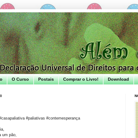
ro
O Curso
Postais
Comprar o Livro!
Download
20
N
casapaliativa #paliativas #contemesperança
ia,
a um pão,