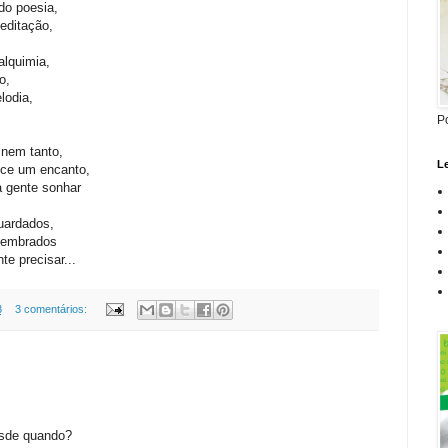
do poesia,
editação,
lquimia,
o,
lodia,
P
 nem tanto,
Le
ece um encanto,
a gente sonhar
uardados,
lembrados
e precisar...
3
3 comentários:
esde quando?